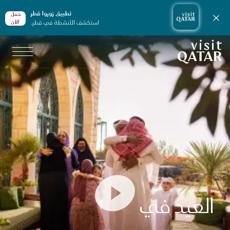
تطبيق زوروا قطر
حمّل
إغلاق الإشعارات
استكشف الأنشطة في قطر.
الأن
الصفحة الرئيسية لموقع VisitQatar
العيد في
0:00