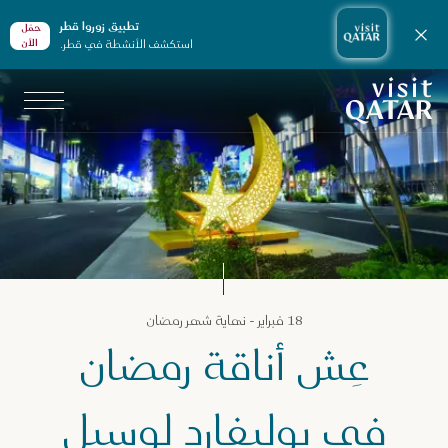
تطبيق زوروا قطر
حمّل
إغلاق الإشعارات
استكشف الأنشطة في قطر.
الأن
الصفحة الرئيسية لموقع VisitQatar
زنامة قطر
18 فبراير - نهاية شهر رمضان
مضان في درب لوسيل
عِش أناقة رمضان
في بوليفارد لوسيل