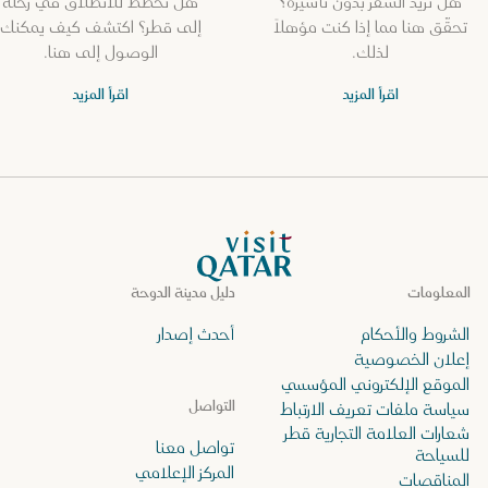
هل تريد السفر بدون تأشيرة؟
هل تخطط للانطلاق في رحلة
تحقّق هنا مما إذا كنت مؤهلاً
إلى قطر؟ اكتشف كيف يمكنك
لذلك.
الوصول إلى هنا.
اقرأ المزيد
اقرأ المزيد
الصفحة الرئيسية لموقع VisitQatar
المعلومات
دليل مدينة الدوحة
الشروط والأحكام
أحدث إصدار
إعلان الخصوصية
الموقع الإلكتروني المؤسسي
التواصل
سياسة ملفات تعريف الارتباط
شعارات العلامة التجارية قطر
تواصل معنا
للسياحة
المركز الإعلامي
المناقصات