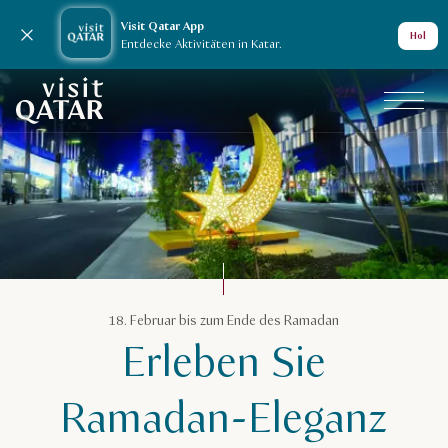
Visit Qatar App
Nachricht schließen
Hol
Entdecke Aktivitäten in Katar.
VisitQatar Homepage
Katar-Kalender
18. Februar bis zum Ende des Ramadan
Erleben Sie
Ramadan am Lusail Boulevard
Ramadan-Eleganz