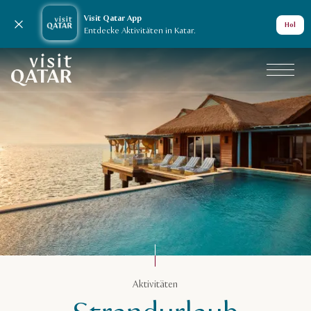
Visit Qatar App
Nachricht schließen
Hol
Entdecke Aktivitäten in Katar.
VisitQatar Homepage
Aktivitäten in Katar
Aktivitäten
Strandurlaub