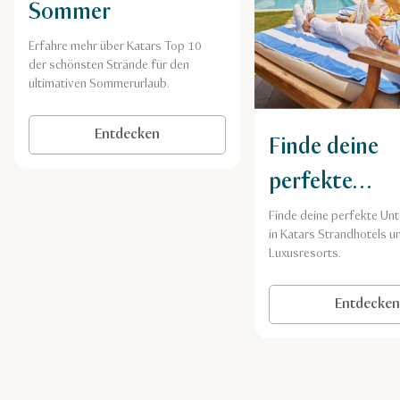
Sommer
Erfahre mehr über Katars Top 10
der schönsten Strände für den
ultimativen Sommerurlaub.
Entdecken
Finde deine
perfekte
Unterkunft
Finde deine perfekte Un
in Katars Strandhotels u
Luxusresorts.
Entdecken