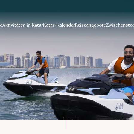
se
Aktivitäten in Katar
Katar-Kalender
Reiseangebote
Zwischenstop