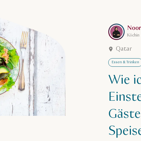
Mehr erfahren
Noor
Köchin
Qatar
Essen & Trinken
Wie i
Einst
Gäste
Speis