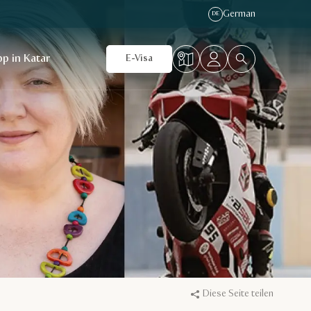
German
DE
p in Katar
E-Visa
Diese Seite teilen