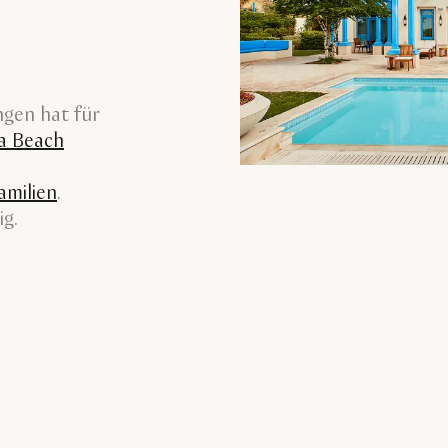
ngen hat für
a Beach
amilien
.
ig.