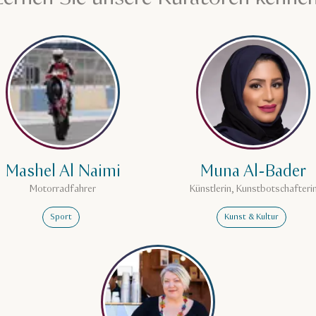
ra Kahrobaie
Mehr erfahren über Mashel Al Naimi
Mehr erfahr
Mashel Al Naimi
Muna Al-Bader
Motorradfahrer
Künstlerin, Kunstbotschafteri
Sport
Kunst & Kultur
Mehr erfahren über Rachel Mo