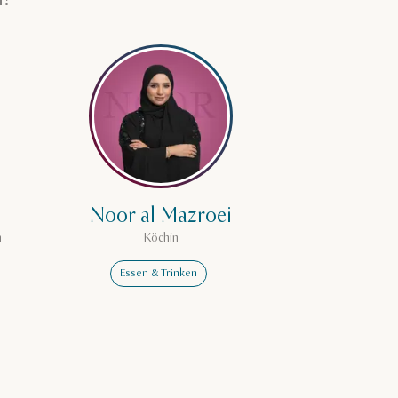
en über Muna Al-Bader
Mehr erfahren über Noor al Mazroe
Noor al Mazroei
n
Köchin
Essen & Trinken
rris