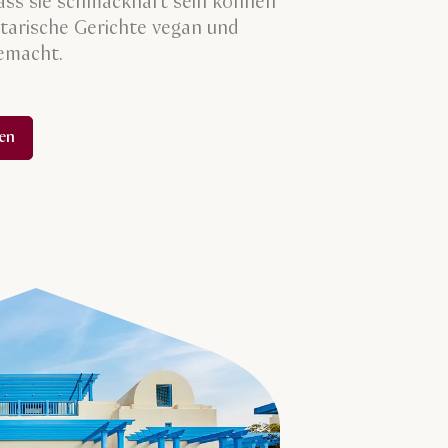
ass sie schmackhaft sein können
tarische Gerichte vegan und
gemacht.
en