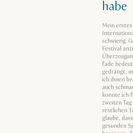
habe
Mein erstes
Internationa
schwierig. 
Festival anz
Überzeugung
fade bedeut
gedrängt, m
ich ihnen b
auch schmac
konnte ich 
zweiten Tag
restlichen T
glaube, dass
gesunden Sp