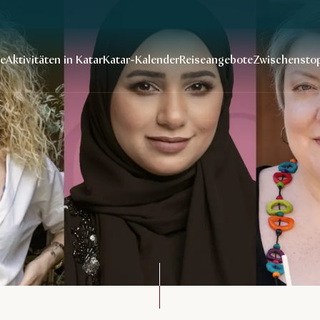
se
Aktivitäten in Katar
Katar-Kalender
Reiseangebote
Zwischenstop