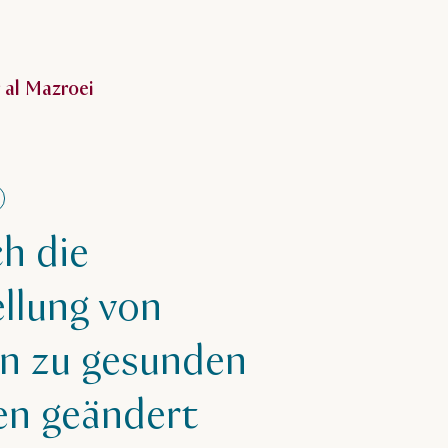
 über Noor al Mazroei
 al Mazroei
ch die
ellung von
n zu gesunden
en geändert