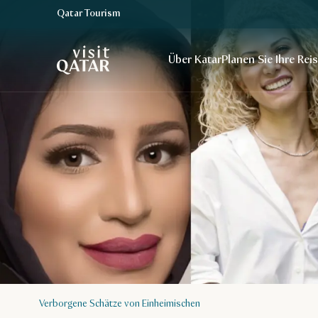
Qatar Tourism
VisitQatar Homepage
Über Katar
Planen Sie Ihre Rei
Verborgene Schätze von Einheimischen