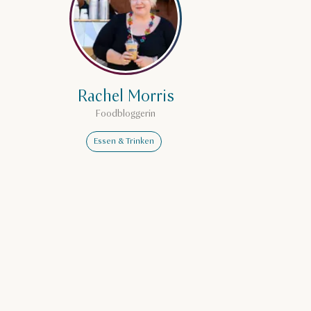
Rachel Morris
Foodbloggerin
Essen & Trinken
 Naimi