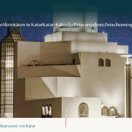
se
Aktivitäten in Katar
Katar-Kalender
Reiseangebote
Zwischenstop
ekturszene von Katar