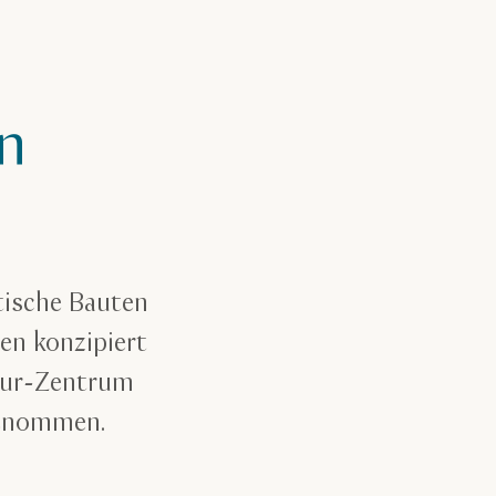
n
tische Bauten
en konzipiert
ktur-Zentrum
genommen.