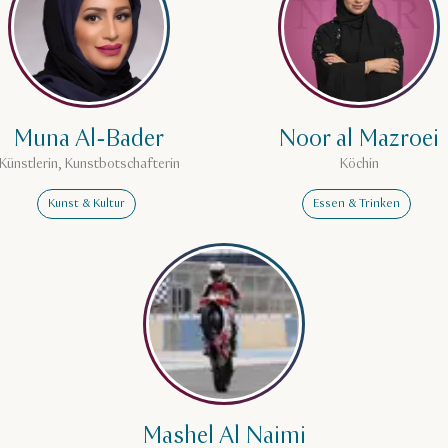
Muna Al-Bader
Noor al Mazroei
Künstlerin, Kunstbotschafterin
Köchin
Kunst & Kultur
Essen & Trinken
Mehr erfahren über Mashel Al
Mashel Al Naimi