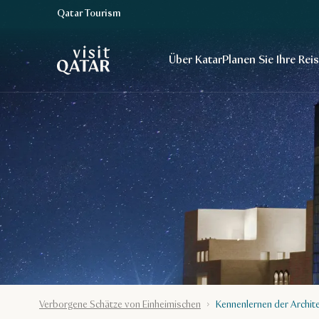
Qatar Tourism
VisitQatar Homepage
Über Katar
Planen Sie Ihre Rei
Verborgene Schätze von Einheimischen
Kennenlernen der Archit