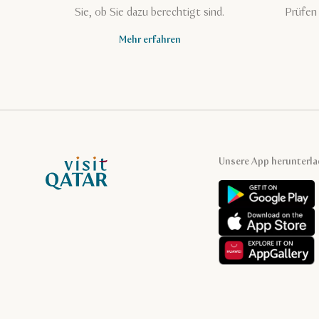
Sie, ob Sie dazu berechtigt sind.
Prüfen 
Mehr erfahren
VisitQatar Homepage
Unsere App herunterl