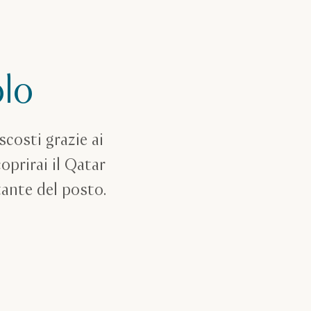
olo
scosti grazie ai
coprirai il Qatar
tante del posto.