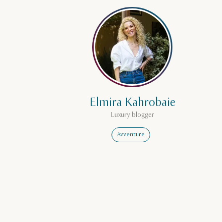
Leggi di più su Elmira K
Elmira Kahrobaie
Luxury blogger
Avventure