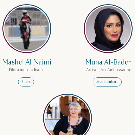
ahrobaie
Leggi di più su Mashel Al Naimi
Leggi di pi
Mashel Al Naimi
Muna Al-Bader
Pilota motociclistico
Artista, Art Ambassador
Sport
Arte e cultura
Leggi di più su Rachel Morris