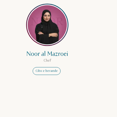
ù su Muna Al-Bader
Leggi di più su Noor al Mazroei
Noor al Mazroei
Chef
Cibo e bevande