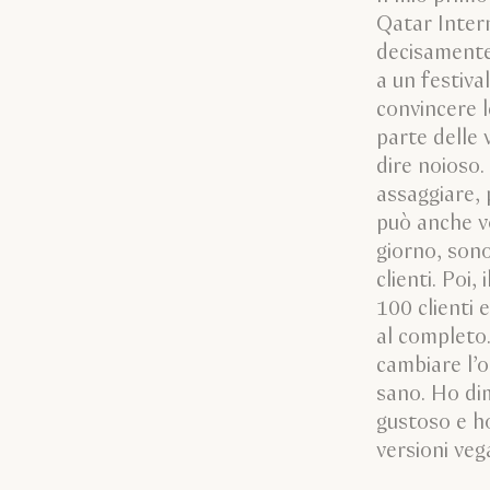
Qatar Intern
decisamente
a un festiva
convincere 
parte delle 
dire noioso. 
assaggiare,
può anche vo
giorno, sono
clienti. Poi,
100 clienti 
al completo.
cambiare l’o
sano. Ho di
gustoso e ho
versioni veg