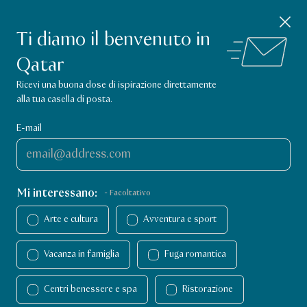
App Visit Qatar
Chiudi avviso
SCARICA
Scopri cosa fare in Qatar.
Ti diamo il benvenuto in
Qatar
Pagina iniziale Visit Qatar
Ricevi una buona dose di ispirazione direttamente
alla tua casella di posta.
E-mail
Mi interessano:
- Facoltativo
Arte e cultura
Avventura e sport
Vacanza in famiglia
Fuga romantica
Cosa fare in Qatar
Cosa fare
Centri benessere e spa
Ristorazione
Avventura e sport