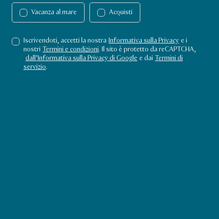
Il deserto
Il deserto
Vacanza al mare
Acquisti
Con la loro bellezza spoglia, le
Iscrivendoti, accetti la nostra
Informativa sulla Privacy
e i
ondeggianti dune di sabbia del
nostri
Termini e condizioni
. Il sito è protetto da reCAPTCHA,
dall’Informativa sulla Privacy di Google
e dai
Termini di
deserto del Qatar sono una meta
servizio
.
popolare per un safari ricreativo o
per ammirare un paesaggio
spettacolare.
Il deserto
L’acqua
Stadi