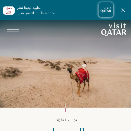
تطبيق زوروا قطر
حمّل
إغلاق الإشعارات
استكشف الأنشطة في قطر.
الأن
الصفحة الرئيسية لموقع VisitQatar
جارب لا تفوّت في قطر
تجارب لا تفوّت
لمغامرات والرياضات