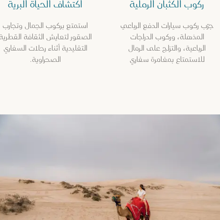
ركوب الكثبان الرملية
اكتشاف الحياة البرية
جرّب ركوب سيارات الدفع الرباعي
استمتع بركوب الجمال وتجارب
المذهلة، وركوب الدراجات
الصقور لتعايش الثقافة القطرية
الرباعية، والتزلج على الرمال
التقليدية أثناء رحلات السفاري
للاستمتاع بمغامرة سفاري
الصحراوية.
صحراوية حافلة بالمتعة
والتشويق.