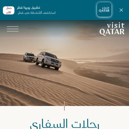
تطبيق زوروا قطر
حمّل
إغلاق الإشعارات
استكشف الأنشطة في قطر.
الأن
الصفحة الرئيسية لموقع VisitQatar
جارب لا تفوّت في قطر
رحلات السفاري
لمغامرات والرياضات