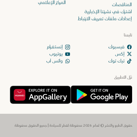
المركز الإعلامي
المناقصات
اشترك في نشرتنا الإخبارية
إعدادات ملفات تعريف الارتباط
تابعنا
إنستغرام
إكس
يوتيوب
تيك توك
واتس آب
نزّل التطبيق
حقوق الطبع والنشر © لعام 2026 محفوظة لقطر للسياحة | جميع الحقوق محفوظة