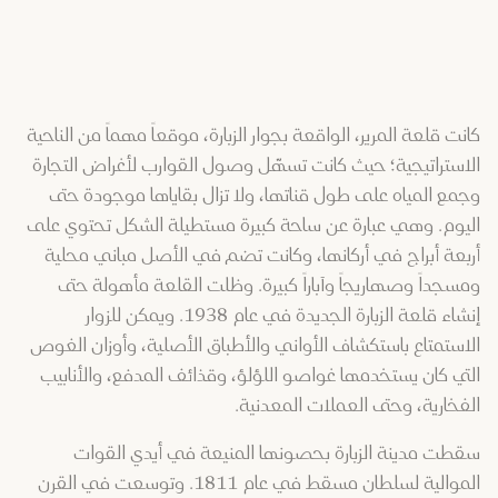
كانت قلعة المرير، الواقعة بجوار الزبارة، موقعاً مهماً من الناحية
الاستراتيجية؛ حيث كانت تسهّل وصول القوارب لأغراض التجارة
وجمع المياه على طول قناتها، ولا تزال بقاياها موجودة حتى
اليوم. وهي عبارة عن ساحة كبيرة مستطيلة الشكل تحتوي على
أربعة أبراج في أركانها، وكانت تضم في الأصل مباني محلية
ومسجداً وصهاريجاً وآباراً كبيرة. وظلت القلعة مأهولة حتى
إنشاء قلعة الزبارة الجديدة في عام 1938. ويمكن للزوار
الاستمتاع باستكشاف الأواني والأطباق الأصلية، وأوزان الغوص
التي كان يستخدمها غواصو اللؤلؤ، وقذائف المدفع، والأنابيب
الفخارية، وحتى العملات المعدنية.
سقطت مدينة الزبارة بحصونها المنيعة في أيدي القوات
الموالية لسلطان مسقط في عام 1811. وتوسعت في القرن