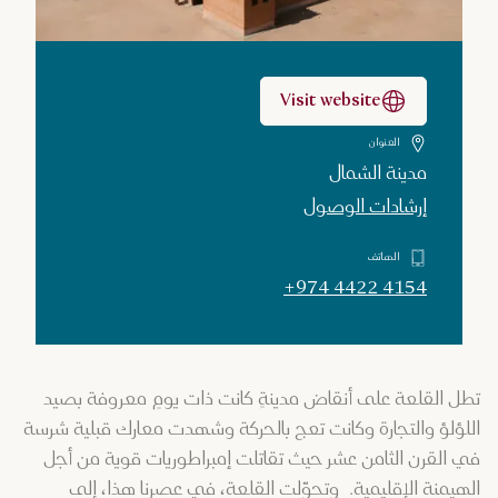
Visit website
العنوان
مدينة الشمال
إرشادات الوصول
الهاتف
+974 4422 4154
تطل القلعة على أنقاض مدينةٍ كانت ذات يومٍ معروفة بصيد
اللؤلؤ والتجارة وكانت تعج بالحركة وشهدت معارك قبلية شرسة
في القرن الثامن عشر حيث تقاتلت إمبراطوريات قوية من أجل
الهيمنة الإقليمية. وتحوّلت القلعة، في عصرنا هذا، إلى