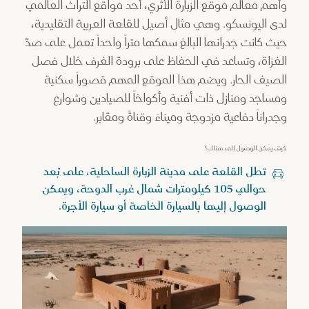
وأهم معالم موقع الزبارة الأثري، أحد مواقع التراث العالمي
لدى اليونسكو. وهي مثال أصيل للقلعة العربية التقليدية،
حيث كانت جدرانها البالغ سمكها متراً واحداً تعمل على صدّ
الغزاة، وتساعد في الحفاظ على برودة الغرف خلال فصل
الصيف الحار. ويضم هذا الموقع المهم قصوراً سكنية
ومساجد ومنازل ذات أفنية وأكواخاً للصيادين وشوارع
وجدراناً دفاعية مزدوجة وميناءً وقناةً ومقابر.
كيف يمكن الوصول إلى هناك؟
تطل القلعة على مدينة الزبارة الساحلية، على بُعد
حوالي 105 كيلومترات شمال غرب الدوحة، ويمكن
الوصول إليها بالسيارة الخاصة أو سيارة الأجرة.