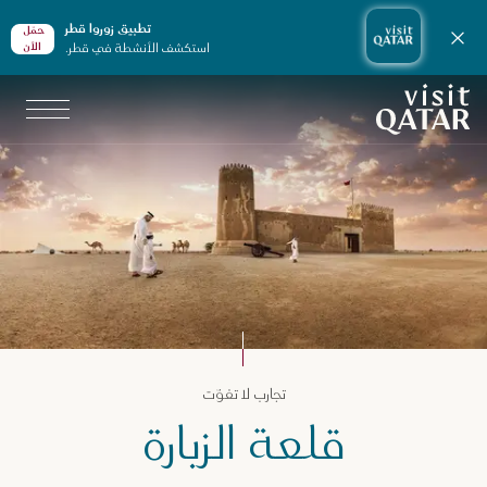
تطبيق زوروا قطر
حمّل
إغلاق الإشعارات
استكشف الأنشطة في قطر.
الأن
الصفحة الرئيسية لموقع VisitQatar
جارب لا تفوّت في قطر
تجارب لا تفوّت
لثقافة والفنون
قلعة الزبارة
لمواقع التراثية
لعة الزبارة