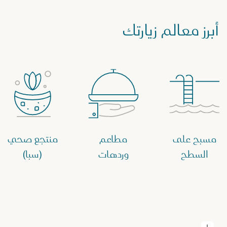
أبرز معالم زيارتك
مسبح على
مطاعم
منتجع صحي
السطح
وردهات
(سبا)