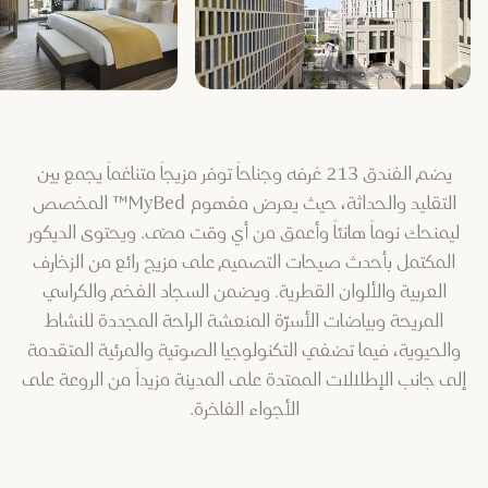
يضم الفندق 213 غرفه وجناحاً توفر مزيجاً متناغماً يجمع بين
التقليد والحداثة، حيث يعرض مفهوم MyBed™ المخصص
ليمنحك نوماً هانئاً وأعمق من أي وقت مضى. ويحتوى الديكور
المكتمل بأحدث صيحات التصميم على مزيج رائع من الزخارف
العربية والألوان القطرية. ويضمن السجاد الفخم والكراسي
المريحة وبياضات الأسرّة المنعشة الراحة المجددة للنشاط
والحيوية، فيما تضفي التكنولوجيا الصوتية والمرئية المتقدمة
إلى جانب الإطلالات الممتدة على المدينة مزيداً من الروعة على
الأجواء الفاخرة.