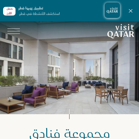
تطبيق زوروا قطر
حمّل
إغلاق الإشعارات
استكشف الأنشطة في قطر.
الأن
الصفحة الرئيسية لموقع VisitQatar
طّط لرحلتك
مجموعة فنادق
ماكن الإقامة في قطر