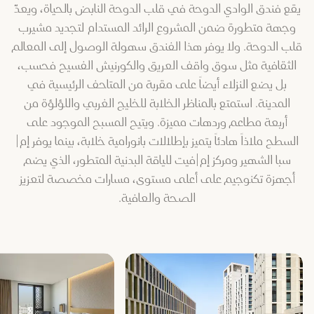
يقع فندق الوادي الدوحة في قلب الدوحة النابض بالحياة، ويعدّ
وجهة متطورة ضمن المشروع الرائد المستدام لتجديد مشيرب
قلب الدوحة. ولا يوفر هذا الفندق سهولة الوصول إلى المعالم
الثقافية مثل سوق واقف العريق والكورنيش الفسيح فحسب،
بل يضع النزلاء أيضاً على مقربة من المتاحف الرئيسية في
المدينة. استمتع بالمناظر الخلابة للخليج الغربي واللؤلؤة من
أربعة مطاعم وردهات مميزة. ويتيح المسبح الموجود على
السطح ملاذاً هادئاً يتميز بإطلالات بانورامية خلابة، بينما يوفر إم|
سبا الشهير ومركز إم|فيت للياقة البدنية المتطور، الذي يضم
أجهزة تكنوجيم على أعلى مستوى، مسارات مخصصة لتعزيز
الصحة والعافية.