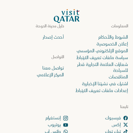
الصفحة الرئيسية لموقع VisitQatar
المعلومات
دليل مدينة الدوحة
الشروط والأحكام
أحدث إصدار
إعلان الخصوصية
الموقع الإلكتروني المؤسسي
التواصل
سياسة ملفات تعريف الارتباط
شعارات العلامة التجارية قطر
تواصل معنا
للسياحة
المركز الإعلامي
المناقصات
اشترك في نشرتنا الإخبارية
إعدادات ملفات تعريف الارتباط
تابعنا
إنستغرام
إكس
يوتيوب
تيك توك
واتس آب