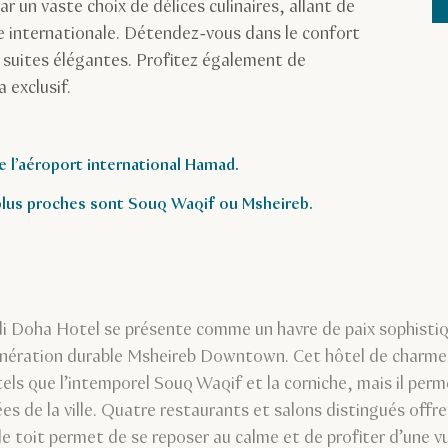
r un vaste choix de délices culinaires, allant de
ine internationale. Détendez-vous dans le confort
suites élégantes. Profitez également de
 exclusif.
e l’aéroport international Hamad.
 plus proches sont Souq Waqif ou Msheireb.
i Doha Hotel se présente comme un havre de paix sophistiqu
génération durable Msheireb Downtown. Cet hôtel de charme
 tels que l’intemporel Souq Waqif et la corniche, mais il per
es de la ville. Quatre restaurants et salons distingués off
 le toit permet de se reposer au calme et de profiter d’une vu