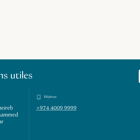
s utiles
Téléphone
heireb
+974 4009 9999
ohammed
ar