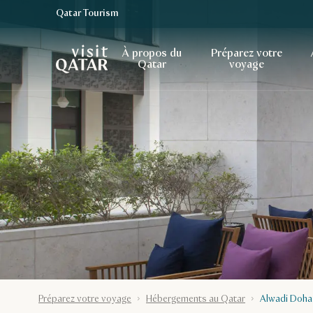
Qatar Tourism
Page d’accueil de Visit Qatar
À propos du
Préparez votre
Qatar
voyage
Préparez votre voyage
Hébergements au Qatar
Alwadi Doha 