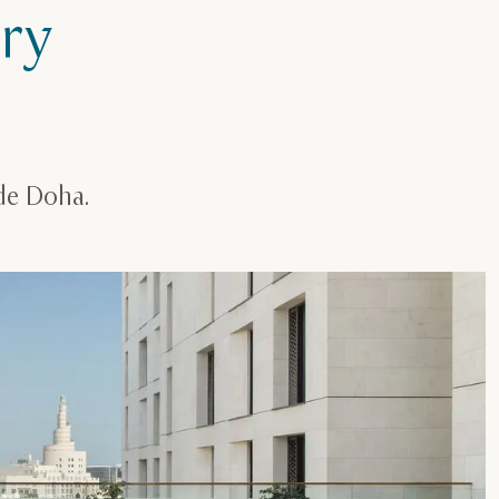
ry
de Doha.