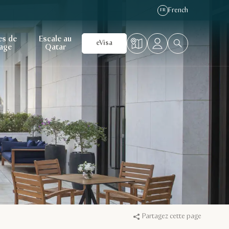
French
FR
es de
Escale au
eVisa
age
Qatar
Partagez cette page