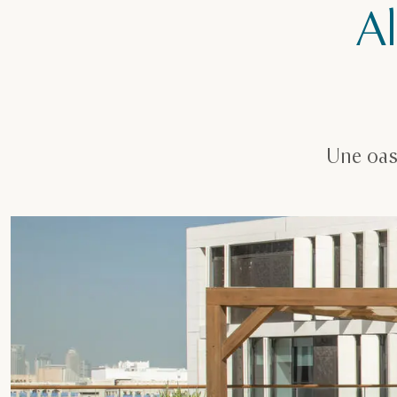
A
Une oas