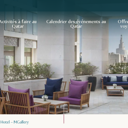
Activités à faire au
Calendrier des événements au
Offr
Qatar
Qatar
voy
Hotel – MGallery