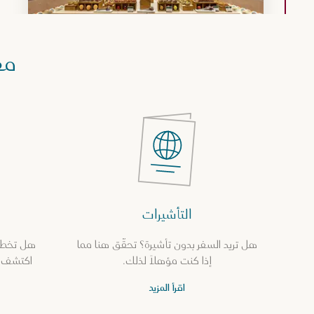
مع
Attraction
مجاناً
عرض التفاصيل
مطعم الهوبارا
يقدّم مطعم الهوبارا ضيافة دافئة وبوفيهاً عالمياً راقياً في أجواء
فاخرة. تتميّز الجلسات الداخلية بديكور عصري أن...
اقرأ المزيد
3
التأشيرات
Attraction
مجاناً
عرض التفاصيل
هل تريد السفر بدون تأشيرة؟ تحقّق هنا مما
هل تخطط
فلات وايت للقهوة المختصة (اللؤلؤة)
إذا كنت مؤهلاً لذلك.
اكتشف ك
مقهى للقهوة المختصة يقع في 27 لا كروازيت، بورتو أرابيا في
اقرأ المزيد
اللؤلؤة-قطر، ويشتهر بتحضير القهوة باحتراف وخيارات ال...
اقرأ المزيد