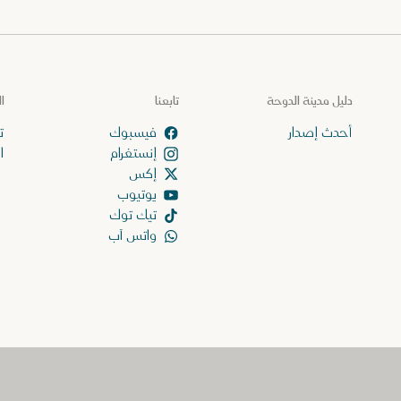
دليل مدينة الدوحة
تابعنا
ا
أحدث إصدار
ت
إنستغرام
ا
إكس
يوتيوب
تيك توك
واتس آب