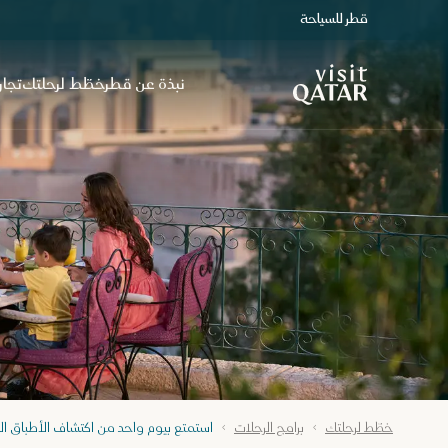
قطر للسياحة
الصفحة الرئيسية لموقع VisitQatar
نبذة عن قطر
خطّط لرحلتك
تجار
خطّط لرحلتك
برامج الرحلات
استمتع بيوم واحد من اكتشاف الأطباق ال