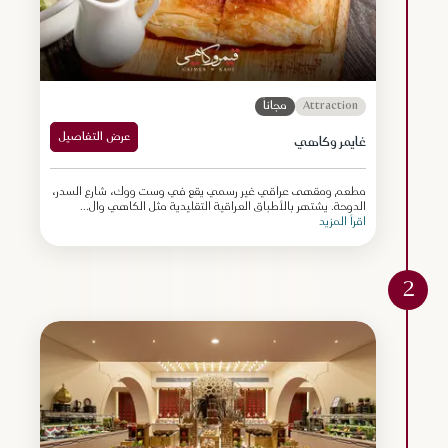
Attraction
مجاناً
عرض التفاصيل
غايمر وكاهي
مطعم ومقهى عراقي غير رسمي يقع في وست ووك، شارع السدر،
الدوحة. يشتهر بالأطباق العراقية التقليدية مثل الكاهي وال...
اقرأ المزيد
2