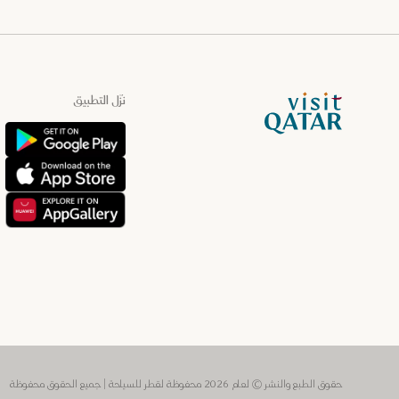
الصفحة الرئيسية لموقع VisitQatar
نزّل التطبيق
4
Attraction
مجاناً
عرض التفاصيل
مطعم الثريا
يقع مطعم الثريا داخل فندق إزدان الدوحة، ويجمع بين التميّز في
الطهي وحسن الضيافة. تضم القائمة المختارة بعناية أ...
اقرأ المزيد
حقوق الطبع والنشر © لعام 2026 محفوظة لقطر للسياحة | جميع الحقوق محفوظة