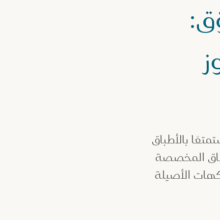
ق:
ز
عًا بالأطباق
طباق المخصصة
كهات الأصيلة