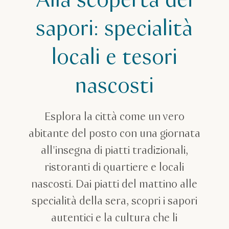
Alla scoperta dei
Itinerari
Una giornata alla scoperta dei piatti locali
sapori: specialità
locali e tesori
nascosti
Esplora la città come un vero
abitante del posto con una giornata
all'insegna di piatti tradizionali,
ristoranti di quartiere e locali
nascosti. Dai piatti del mattino alle
specialità della sera, scopri i sapori
autentici e la cultura che li