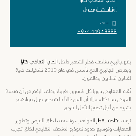
الحي الثقافي كتارا
إرشادات الوصول
الهاتف
+974 4402 8888
يقع جاليري متاحف قطر الشهير داخل
الحي الثقافي كتارا
.
ويعرض الجاليري الذي تأسس في عام 2010 تشكيلات فنية
لفنانين قطريين وعالميين.
تُقام المعارض دورياً كل شهرين تقريباً، وعلى الرغم من أن منصة
العرض قد تختلف، إلا أن الفن غالباً ما يتمحور حول مواضيع
بشرية من أجل تحفيز التأمل الفردي.
ترعى
متاحف قطر
المواهب، وتسعى لخلق الفرص وتطوير
المهارات وتوسيع حدود نموذج المتحف التقليدي لخلق تجارب