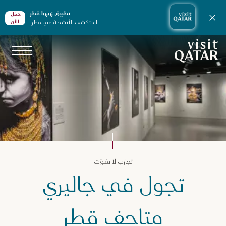
تطبيق زوروا قطر
حمّل
إغلاق الإشعارات
استكشف الأنشطة في قطر.
الأن
الصفحة الرئيسية لموقع VisitQatar
جارب لا تفوّت في قطر
تجارب لا تفوّت
لثقافة والفنون
تجول في جاليري
عارض فنية
اليري متاحف قطر
متاحف قطر