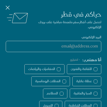
تطبيق زوروا قطر
حمّل
إغلاق الإشعارات
استكشف الأنشطة في قطر.
الأن
حياكم في قطر
الصفحة الرئيسية لموقع VisitQatar
احصل على أفكار سفر ملهمة مباشرة على بريدك
الإلكتروني.
البريد الإلكتروني
أنا مهتم بـ:
- اختياري
الثقافة والفنون
المغامرات والرياضات
عطلة عائلية
العطلات الرومانسية
السبا والعافية
المطاعم
جارب لا تفوّت في قطر
تجارب لا تفوّت
طلة عائلية
العطلات الشاطئية
التسوق