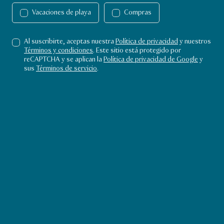
Playas
Playas
Vacaciones de playa
Compras
Catar cuenta con un hermoso litoral,
Al suscribirte, aceptas nuestra
Política de privacidad
y nuestros
perfecto para las familias amantes
Términos y condiciones
. Este sitio está protegido por
reCAPTCHA y se aplican la
Política de privacidad de Google
y
del sol y la playa. En Catar
sus
Términos de servicio
.
encontrarás de todo, tanto si buscas
aguas tranquilas, arena fina y
atardeceres de postal como si
prefieres una acampada en la playa
o emocionantes actividades
acuáticas.