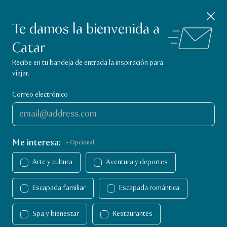
Aplicación Visit Qatar
Cerrar notificación
Descagar
Explora qué hacer en Qatar.
Te damos la bienvenida a
Catar
Página de inicio de Visit Qatar
Recibe en tu bandeja de entrada la inspiración para
viajar.
Correo electrónico
Me interesa:
- Opcional
Arte y cultura
Aventura y deportes
Escapada familiar
Escapada romántica
Cosas que hacer en Catar
Cosas que hacer
Spa y bienestar
Restaurantes
Escapada familiar