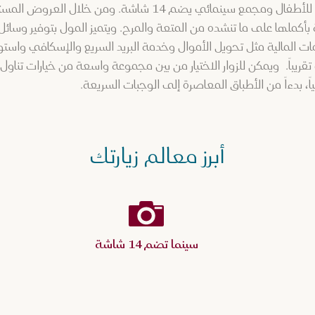
في ذلك ملعب جولف ومنطقة لعب للأطفال ومجمع سينمائي يضم 14 شا
كملها على ما تنشده من المتعة والمرح. ويتميز المول بتوفير وسائل 
المالية مثل تحويل الأموال وخدمة البريد السريع والإسكافي واستو
قريباً. ويمكن للزوار الاختيار من بين مجموعة واسعة من خيارات تناو
أبرز معالم زيارتك
سينما تضم 14 شاشة