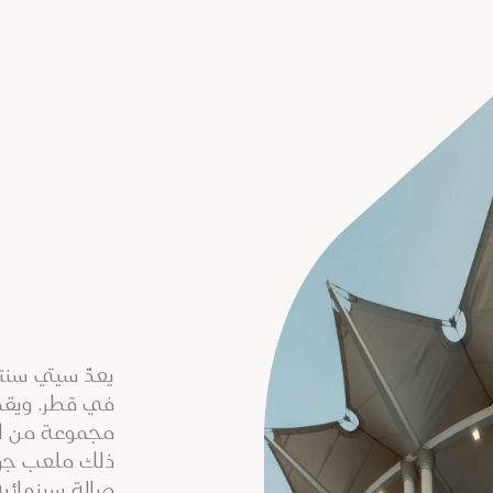
يعدّ سيتي سنتر
في قطر. ويقد
مجموعة من الم
صالة سينمائي