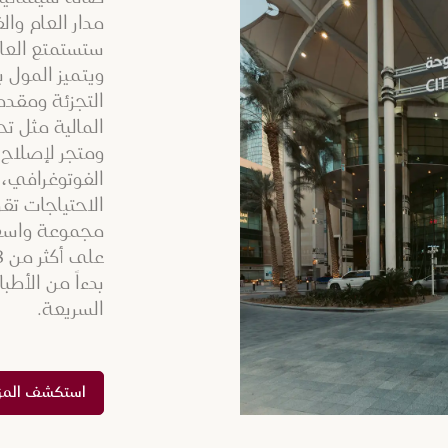
مدار العام وا
ستستمتع العائ
ويتميز المول 
التجزئة ومقد
المالية مثل تح
ومتجر لإصلاح 
الفوتوغرافي، 
الاحتياجات تقري
مجموعة واسعة
بدءاً من الأطب
السريعة.
استكشف المز