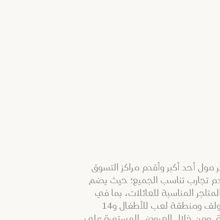
 مول أحد أكبر وأقدم مراكز التسوق
م تجارب تناسب الجميع؛ حيث يضم
تاجر المناسبة للعائلات، بما في
ذلك ملعب جولف ومنطقة لعب للأطفال و14
ة. ومن خلال العروض المستمرة على