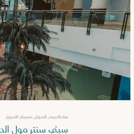
هلا بالصيف, التسوّق, مهرجان التسوق
سيتي سنتر مول الد