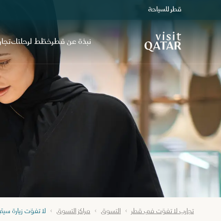
قطر للسياحة
الصفحة الرئيسية لموقع VisitQatar
نبذة عن قطر
خطّط لرحلتك
تجار
تجارب لا تفوّت في قطر
التسوق
مراكز التسوق
لا تفوّت زيارة سي