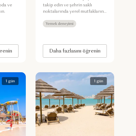
moda ve
takip edin ve şehrin saklı
ın.
noktalarında yerel mutfakların
tadına bakarak Doha’yı
keşfedin.
Yemek deneyimi
ğrenin
Daha fazlasını öğrenin
1 gün
1 gün