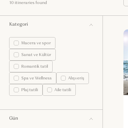
10 itineraries found
Kategori
Macera ve spor
Sanat ve Kültür
Romantik tatil
Spa ve Wellness
Alışveriş
Plaj tatili
Aile tatili
Gün