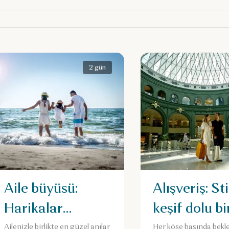
2 gün
Aile büyüsü:
Alışveriş: Sti
Harikalar
keşif dolu b
diyarında iki gün
Ailenizle birlikte en güzel anılar
Her köşe başında bekl