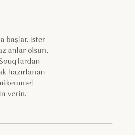
 başlar. İster
az anlar olsun,
 Souq'lardan
rak hazırlanan
n mükemmel
in verin.