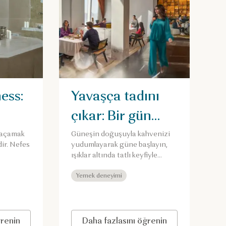
ess:
Yavaşça tadını
çıkar: Bir gün
 bir
boyunca
 kaçamak
Güneşin doğuşuyla kahvenizi
dir. Nefes
yudumlayarak güne başlayın,
lezzetler ve
ışıklar altında tatlı keyfiyle
nize
sonlandırın. Gün boyunca
manzaralar
atıştırmalık lezzetlerin ve şehir
Yemek deneyimi
manzaralarının tadını çıkarın.
ğrenin
Daha fazlasını öğrenin