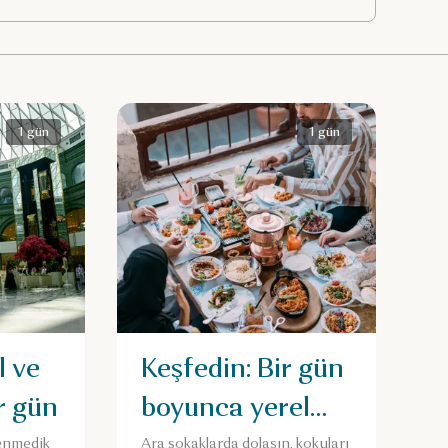
1 gün
1 gün
l ve
Keşfedin: Bir gün
ir gün
boyunca yerel
lezzetler
enmedik
Ara sokaklarda dolaşın, kokuları