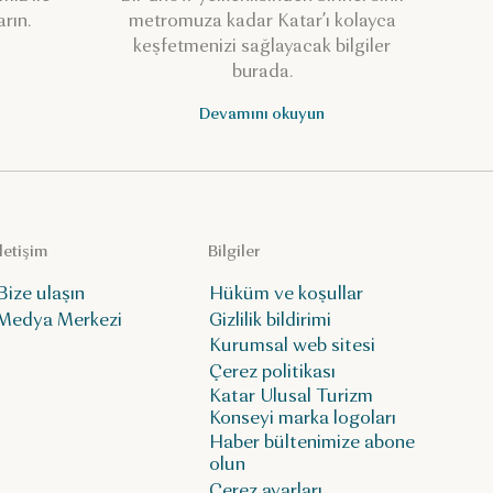
arın.
metromuza kadar Katar’ı kolayca
keşfetmenizi sağlayacak bilgiler
burada.
Devamını okuyun
İletişim
Bilgiler
Bize ulaşın
Hüküm ve koşullar
Medya Merkezi
Gizlilik bildirimi
Kurumsal web sitesi
Çerez politikası
Katar Ulusal Turizm
Konseyi marka logoları
Haber bültenimize abone
olun
Çerez ayarları