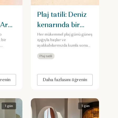
Plaj tatili: Deniz
 Arap
kenarında bir
gün
p
Her mükemmel plaj günü güneş
 bir
ışığıyla başlar ve
er
.
ayakkabılarınızda kumla sona
yeni bir
erer.
Plaj tatili
ğrenin
Daha fazlasını öğrenin
1 gün
1 gün