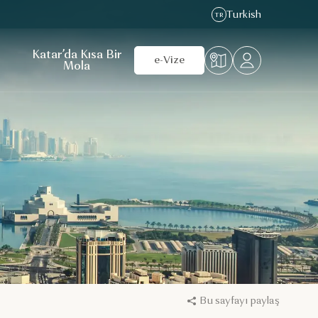
Turkish
TR
Katar’da Kısa Bir
e-Vize
Mola
Bu sayfayı paylaş