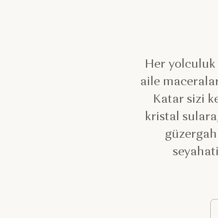
Her yolculuk 
aile maceralar
Katar sizi 
kristal sular
güzergahl
seyahati