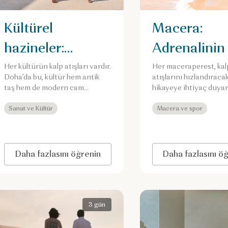
Kültürel
Macera:
hazineler:
Adrenalinin
Doha’da kültürel
ruhuyla
Her kültürün kalp atışları vardır.
Her maceraperest, kal
Doha’da bu, kültür hem antik
atışlarını hızlandıracak
bir kaçamak
buluştuğu y
taş hem de modern cam
hikayeye ihtiyaç duyar
yapılarda hissediliyor.
Katar’da her saat başı 
Sanat ve Kültür
heyecan başlıyor.
Macera ve spor
Daha fazlasını öğrenin
Daha fazlasını ö
3 gün