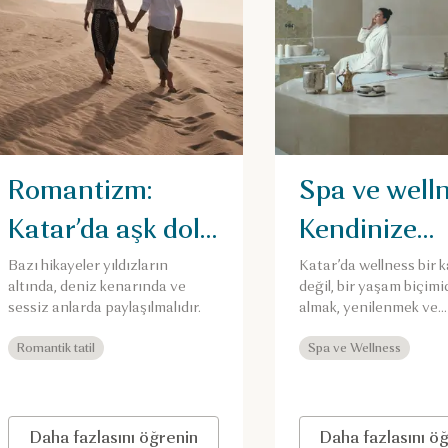
Romantizm:
Spa ve welln
Katar’da aşk dolu
Kendinize
üç gün
ayıracağınız
Bazı hikayeler yıldızların
Katar’da wellness bir
altında, deniz kenarında ve
değil, bir yaşam biçimi
gün
sessiz anlarda paylaşılmalıdır.
almak, yenilenmek ve
tazelenmek için kendi
Romantik tatil
zaman ayırın.
Spa ve Wellness
Daha fazlasını öğrenin
Daha fazlasını ö