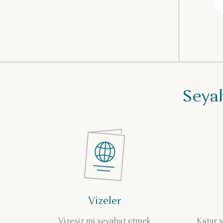
Seyah
Vizeler
Vizesiz mi seyahat etmek
Katar s