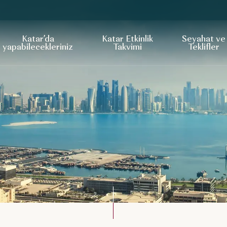
Katar’da
Katar Etkinlik
Seyahat ve
yapabilecekleriniz
Takvimi
Teklifler