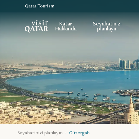
Qatar Tourism
VisitQatar Ana Sayfası
Katar
Seyahatinizi
Hakkında
planlayın
Seyahatinizi planlayın
Güzergah