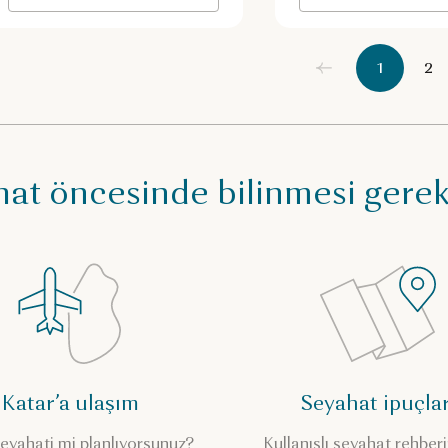
1
2
at öncesinde bilinmesi gere
Katar’a ulaşım
Seyahat ipuçlar
eyahati mi planlıyorsunuz?
Kullanışlı seyahat rehberi