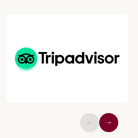
Tripadvisor
Önceki
İleri