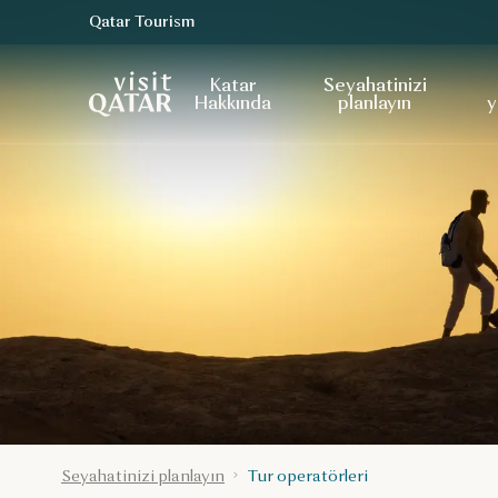
Qatar Tourism
VisitQatar Ana Sayfası
Katar
Seyahatinizi
Hakkında
planlayın
y
Seyahatinizi planlayın
Tur operatörleri