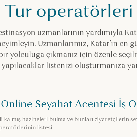
Tur operatörleri
estinasyon uzmanlarının yardımıyla Ka
neyimleyin. Uzmanlarımız, Katar’ın en g
r yolculuğa çıkmanız için özenle seçilm
yapılacaklar listenizi oluşturmanıza ya
 Online Seyahat Acentesi İş Or
zli kalmış hazineleri bulma ve bunları ziyaretçilerin
eratörlerinin listesi: