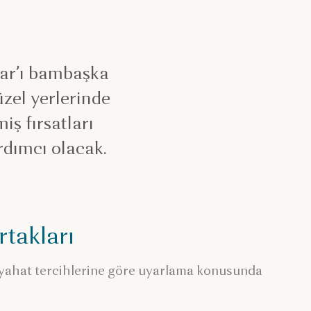
tar’ı bambaşka
üzel yerlerinde
iş fırsatları
rdımcı olacak.
takları
 seyahat tercihlerine göre uyarlama konusunda