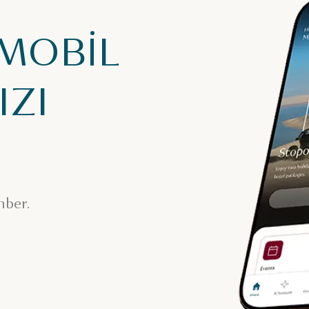
 MOBİL
ZI
hber.