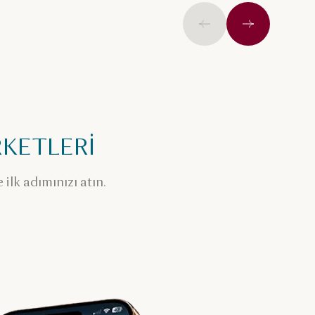
Önceki
İleri
RKETLERİ
ilk adımınızı atın.