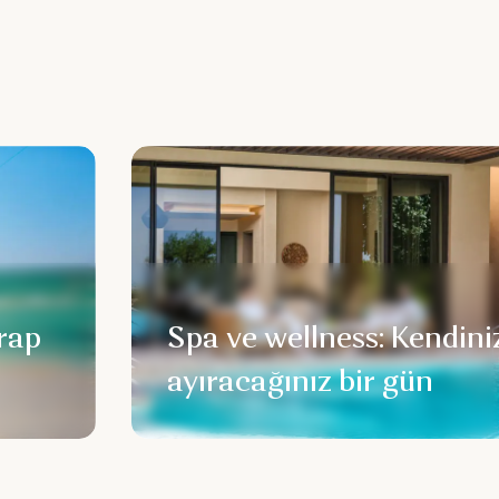
rap
Spa ve wellness: Kendini
ayıracağınız bir gün