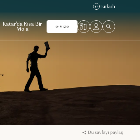
Turkish
TR
Katar’da Kısa Bir
e-Vize
Mola
Bu sayfayı paylaş