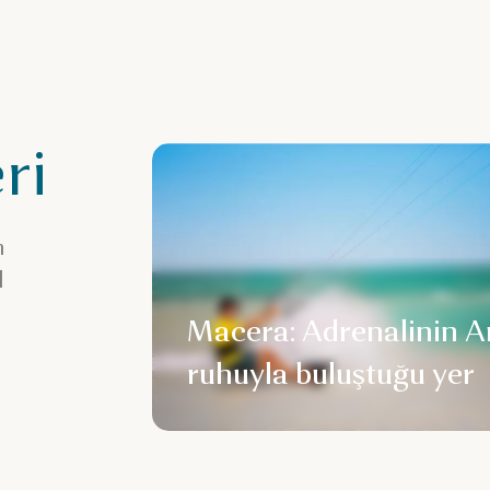
ri
n
l
Macera: Adrenalinin A
ruhuyla buluştuğu yer