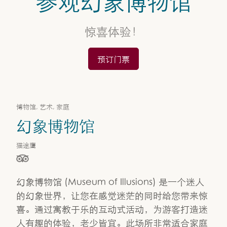
参观幻象博物馆
卡塔尔标志性博物馆
幻象博物馆
惊喜体验！
预订门票
博物馆, 艺术, 家庭
幻象博物馆
猫途鹰
星级（按 5 星制评分），依据为
幻象博物馆 (Museum of Illusions) 是一个迷人
的幻象世界，让您在感觉迷茫的同时给您带来惊
喜。通过寓教于乐的互动式活动，为游客打造迷
人有趣的体验，老少皆宜。此场所非常适合家庭