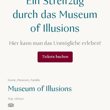
Ein Streifzug
Katars ikonische Museen
durch das Museum
Das Museum der Illusionen
of Illusions
Hier kann man das Unmögliche erleben!
Tickets buchen
Kunst, Museum, Familie
Museum of Illusions
Trip Advisor
von 5 Sternen, basierend auf