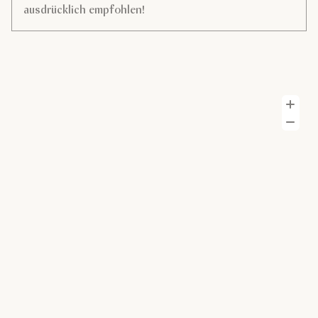
ausdrücklich empfohlen!
H
H