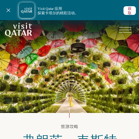
Visit Qatar 应用
获
关闭通知
探索卡塔尔的精彩活动。
取
VisitQatar 首页
卡塔尔旅游攻略
旅游攻略
艺术与文化