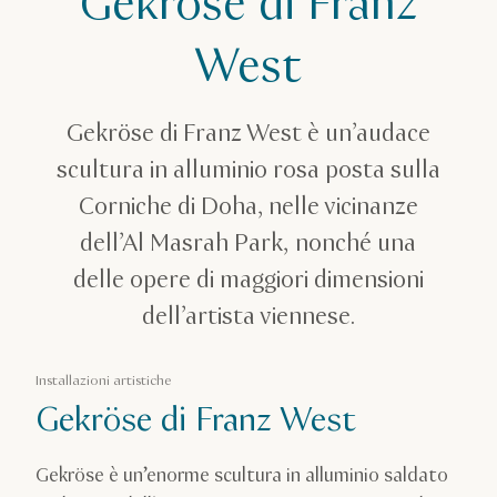
Gekröse di Franz
Arte pubblica
West
Gekröse di Franz West
Gekröse di Franz West è un’audace
scultura in alluminio rosa posta sulla
Corniche di Doha, nelle vicinanze
dell’Al Masrah Park, nonché una
delle opere di maggiori dimensioni
dell’artista viennese.
Installazioni artistiche
Gekröse di Franz West
Gekröse è un’enorme scultura in alluminio saldato