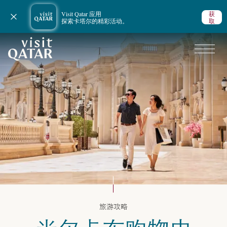
Visit Qatar 应用
获
关闭通知
探索卡塔尔的精彩活动。
取
VisitQatar 首页
卡塔尔旅游攻略
旅游攻略
购物