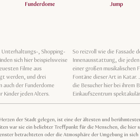
Funderdome
Jump
e Unterhaltungs-, Shopping-
So reizvoll wie die Fassade de
nden sich hier beispielsweise
Innenausstattung, die jede
neuesten Filme aus
einer großen musikalischen 
gt werden, und drei
Fontäne dieser Art in Katar
en auch der Funderdome
die Besucher hier bei ihrem
r Kinder jeden Alters.
Einkaufszentrum spektakulä
 Herzen der Stadt gelegen, ist eine der ältesten und berühmtest
ten war sie ein beliebter Treffpunkt für die Menschen, die hier 
enster betrachteten oder die Atmosphäre der Umgebung in sic