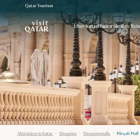
Qatar Tourism
VisitQatar Homepage
Über Katar
Planen Sie Ihre Rei
Aktivitäten in Katar
Shopping
Shoppingmalls
Mirqab Mall