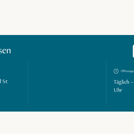
sen
Öffnungsz
d St
Täglich –
Uhr