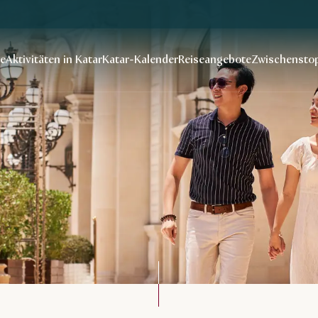
se
Aktivitäten in Katar
Katar-Kalender
Reiseangebote
Zwischenstop