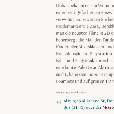
Dohas bekanntestem Wohn- und
einer breit gefächerten Ausw
verwöhnt. So erwarten Sie hie
Modemarken wie Zara, Bershka
man die neusten Filme in 2D 
beherbergt die Mall den Fund
Kinder aller Altersklassen, un
Konsolenspielen, Playstation
Fahr- und Flugsimulatoren bis
eine bunte Palette an Aktivitä
sucht, kann den Indoor-Trampo
Foampits und auf großen Tram
Wie gelangt man dorthin?
Al Mirqab Al Jadeed St, Do
Bus (31,41) oder der
Metro