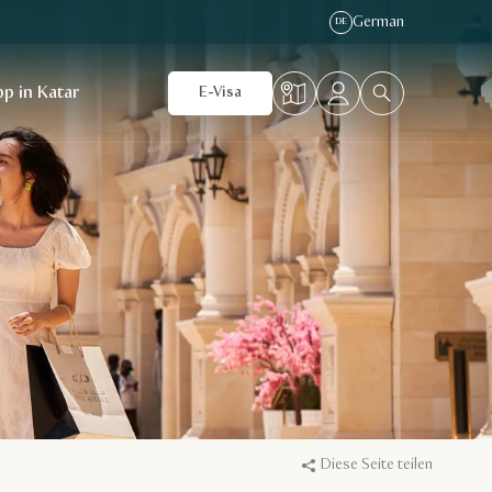
German
DE
p in Katar
E-Visa
Diese Seite teilen