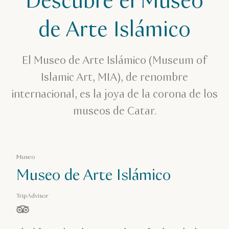
Descubre el Museo
Museos
de Arte Islámico
Museo de Arte Islámico
El Museo de Arte Islámico (Museum of
Islamic Art, MIA), de renombre
internacional, es la joya de la corona de los
museos de Catar.
Museo
Museo de Arte Islámico
TripAdvisor
estrella(s) de 5 en función de