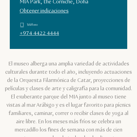
MIA Park, the Corniche, Doha
Obtener indicaciones
Teléfono
+974 4422 4444
El museo alberga una amplia variedad de actividades
culturales durante todo el año, incluyendo actuaciones
de la Orquesta Filarmónica de Catar, proyecciones de
películas y clases de arte y caligrafía para la comunidad.
El exuberante parque del MIA junto al museo tiene
vistas al mar Arábigo y es el lugar favorito para pícnics
familiares, caminar, correr o recibir clases de yoga al
aire libre. En los meses más fríos se celebra un
mercadillo los fines de semana con más de cien