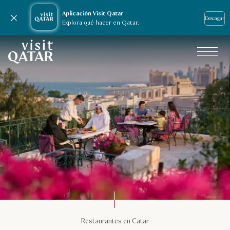
Aplicación Visit Qatar
Cerrar notificación
Descagar
Explora qué hacer en Qatar.
Página de inicio de Visit Qatar
Cosas que hacer en Catar
Restaurantes en Catar