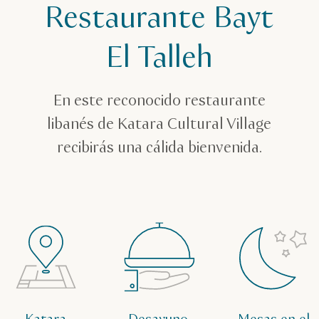
Restaurante Bayt
Restaurantes
Restaurantes en Catar
El Talleh
Restaurante Bayt El Talleh Doha | Cocina levantina
En este reconocido restaurante
libanés de Katara Cultural Village
recibirás una cálida bienvenida.