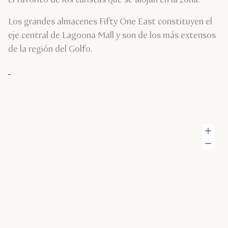
el favorito de los turistas que se alojan en la zona.
Los grandes almacenes Fifty One East constituyen el
eje central de Lagoona Mall y son de los más extensos
de la región del Golfo.
A
Al