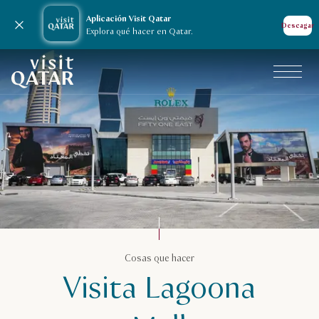
Aplicación Visit Qatar
Cerrar notificación
Descagar
Explora qué hacer en Qatar.
Página de inicio de Visit Qatar
Cosas que hacer en Catar
Cosas que hacer
Visita Lagoona
Compras
Centros comerciales
Visita Lagoona Mall