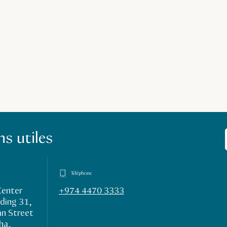
s utiles
Téléphone
Center
+974 4470 3333
ding 31,
n Street
ha,