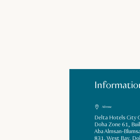
Information
Adresse
Delta Hotels City 
Doha Zone 61, Buil
Aba Almsan-Blumsa
831, West Bay, Do