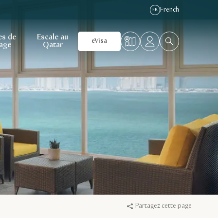
French
FR
es de
Escale au
eVisa
age
Qatar
Partagez cette page