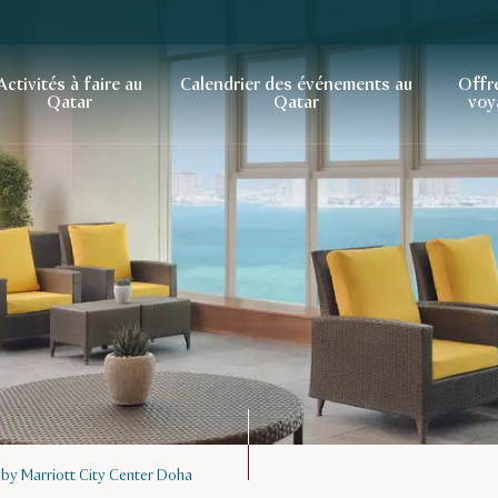
Activités à faire au
Calendrier des événements au
Offr
Qatar
Qatar
voy
 by Marriott City Center Doha