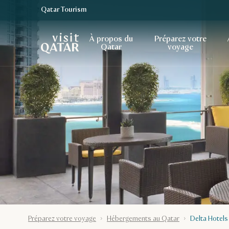
Qatar Tourism
Page d’accueil de Visit Qatar
À propos du
Préparez votre
Qatar
voyage
Préparez votre voyage
Hébergements au Qatar
Delta Hotels