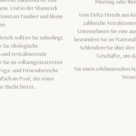
en im Babylonia ist eine
Meeting oder Ihre
ens. Und in der Shamrock
Vom Delta Hotels aus k
feinstem Fassbier und kleine
zahlreiche Attraktionen
en.
Unternehmen Sie eine aus
otels sollten Sie unbedingt
bewundern Sie im National
 Sie ökologische
Schlendern Sie über den
und revitalisierende
Geschäfte, um da
n Sie im vollausgestatteten
Für einen erlebnisreichen A
 Yoga- und Fitnessbereiche
Westi
nfach im Pool, der einen
e Bucht bietet.