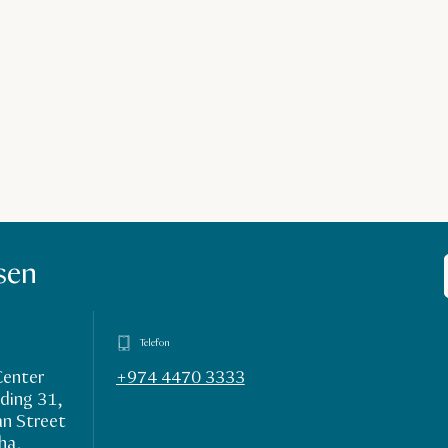
sen
Telefon
Center
+974 4470 3333
ding 31,
n Street
ha,