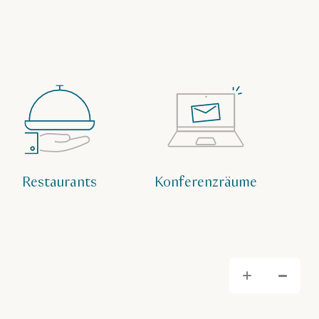
Restaurants
Konferenzräume
Hera
He