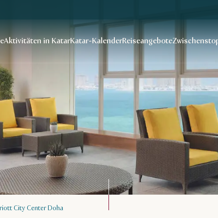
se
Aktivitäten in Katar
Katar-Kalender
Reiseangebote
Zwischenstop
riott City Center Doha