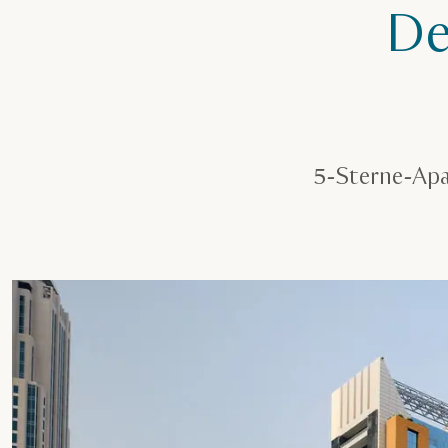
De
5-Sterne-Apa