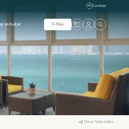
German
DE
p in Katar
E-Visa
Diese Seite teilen