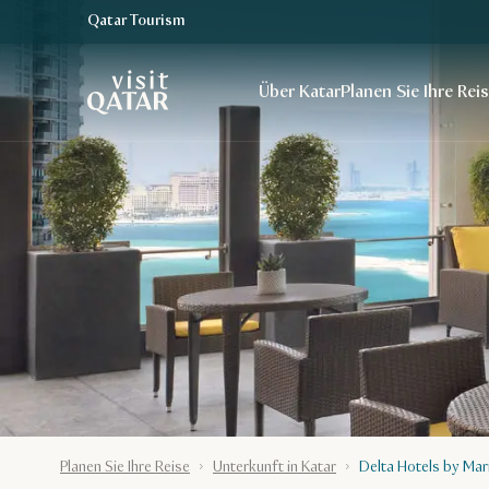
Qatar Tourism
VisitQatar Homepage
Über Katar
Planen Sie Ihre Rei
Planen Sie Ihre Reise
Unterkunft in Katar
Delta Hotels by Mar