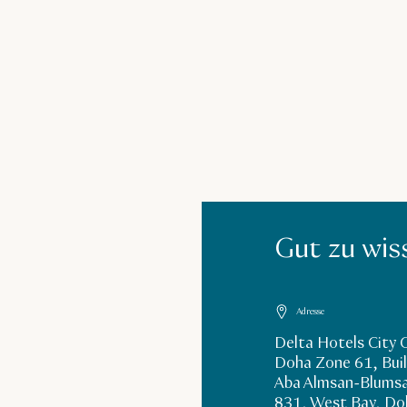
Gut zu wis
Adresse
Delta Hotels City 
Doha Zone 61, Buil
Aba Almsan-Blumsa
831, West Bay, Do