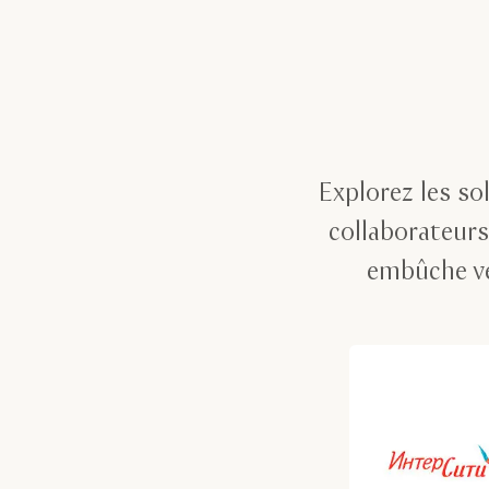
Explorez les so
collaborateurs
embûche ve