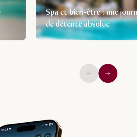
e
Spa et bien-être : une jour
de détente absolue
Précédent
Suivant