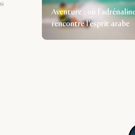
si
Aventure : où l’adrénalin
rencontre l’esprit arabe