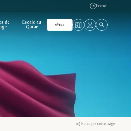
French
FR
es de
Escale au
eVisa
age
Qatar
Partagez cette page