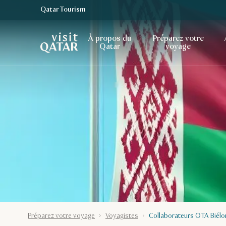
Qatar Tourism
Page d’accueil de Visit Qatar
À propos du
Préparez votre
Qatar
voyage
Préparez votre voyage
Voyagistes
Collaborateurs OTA Biélo