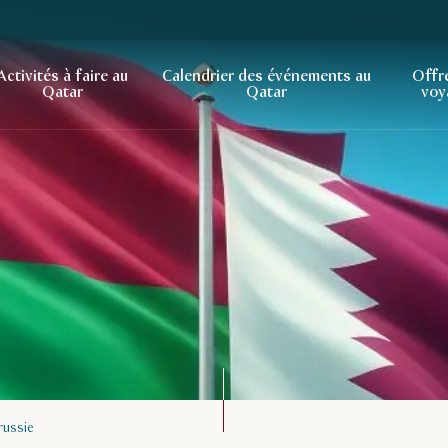
Activités à faire au
Calendrier des événements au
Offr
Qatar
Qatar
voy
russie