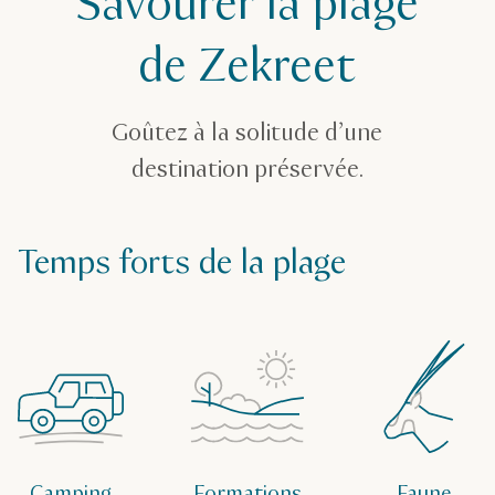
Savourer la plage
Plage de Zekreet
de Zekreet
Goûtez à la solitude d’une
destination préservée.
Temps forts de la plage
Camping
Formations
Faune