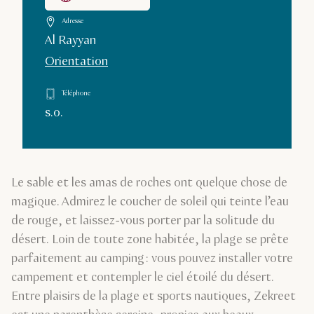
Adresse
Al Rayyan
Orientation
Téléphone
s.o.
Le sable et les amas de roches ont quelque chose de
magique. Admirez le coucher de soleil qui teinte l’eau
de rouge, et laissez-vous porter par la solitude du
désert. Loin de toute zone habitée, la plage se prête
parfaitement au camping : vous pouvez installer votre
campement et contempler le ciel étoilé du désert.
Entre plaisirs de la plage et sports nautiques, Zekreet