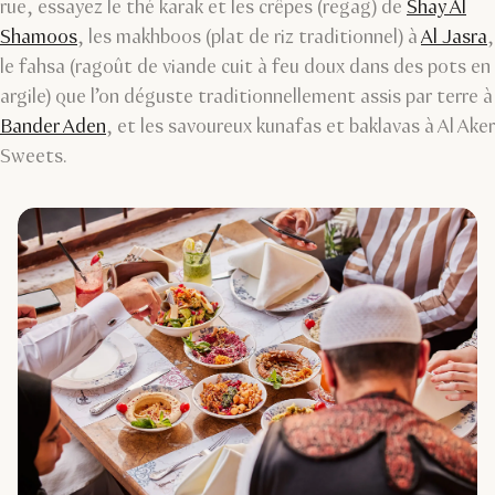
rue, essayez le thé karak et les crêpes (regag) de
Shay Al
Shamoos
, les makhboos (plat de riz traditionnel) à
Al Jasra
,
le fahsa (ragoût de viande cuit à feu doux dans des pots en
argile) que l’on déguste traditionnellement assis par terre à
Bander Aden
, et les savoureux kunafas et baklavas à Al Aker
Sweets.