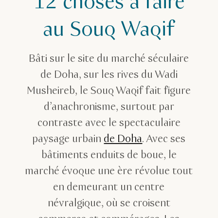
12 choses à faire
Marchés
au Souq Waqif
Meilleures choses à faire au Souq Waqif
Bâti sur le site du marché séculaire
de Doha, sur les rives du Wadi
Musheireb, le Souq Waqif fait figure
d’anachronisme, surtout par
contraste avec le spectaculaire
paysage urbain
de Doha
. Avec ses
bâtiments enduits de boue, le
marché évoque une ère révolue tout
en demeurant un centre
névralgique, où se croisent