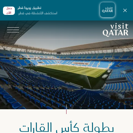
تطبيق زوروا قطر
حمّل
إغلاق الإشعارات
استكشف الأنشطة في قطر.
الأن
الصفحة الرئيسية لموقع VisitQatar
بذة عن قطر
بطولة كأس القارات
لرياضة في قطر