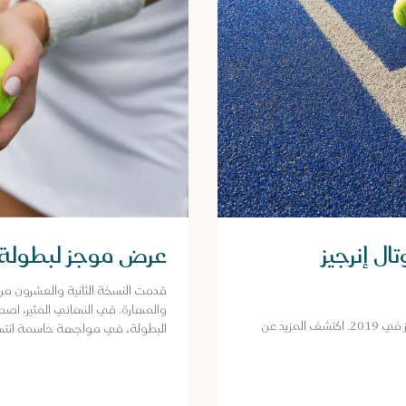
عرض موجز لبطولة 2024
ال إنرجيز
قدمت النسخة الثانية والعشرون من ب
والمهارة. في النهائي المثير، اصطدم
أماندا أنيسيموفا تسطر التاريخ كأول بطلة غير مصنفة منذ إليز ميرتنز في 2019. اكتشف المزيد عن
البطولة، في مواجهة حاسمة انتهت 
بنتيجة 7-6 (10-8) و6-2.