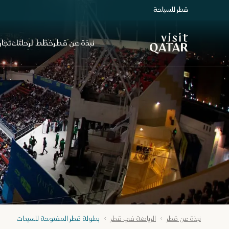
قطر للسياحة
الصفحة الرئيسية لموقع VisitQatar
نبذة عن قطر
خطّط لرحلتك
تجار
نبذة عن قطر
الرياضة في قطر
بطولة قطر المفتوحة للسيدات