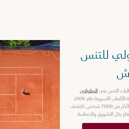
لي للتنس
اش
عاليات التنس في
البطولتين
، وقد استضاف دورة الألعاب الآسيوية عام 2006
وبطولة العالم لرياضة البادل عام 2021، ويتّسع لأكثر من 7000 شخص. اكتشف
تاع بكل التشويق والحماسة.