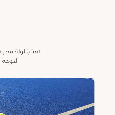
ب
تعدّ بطولة قطر ت
الدوحة ب