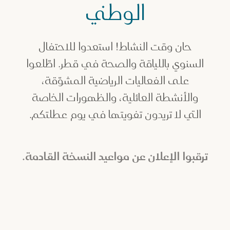
الوطني
حان وقت النشاط! استعدوا للاحتفال
السنوي باللياقة والصحة في قطر. اطّلعوا
على الفعاليات الرياضية المشوّقة،
والأنشطة العائلية، والظهورات الخاصة
التي لا تريدون تفويتها في يوم عطلتكم.
ترقبوا الإعلان عن مواعيد النسخة القادمة.
سباق اللجنة الأولمبية القطرية
سب
للنصف ماراثون 2026
با
احتفال ملهم باللياقة البدنية وروح المجتمع والتميّز الرياضي،
يجم