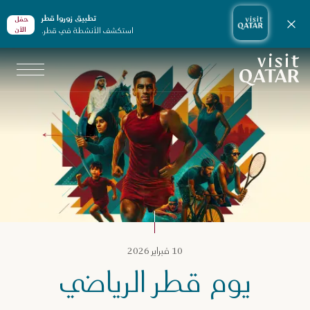
تطبيق زوروا قطر
حمّل
إغلاق الإشعارات
استكشف الأنشطة في قطر.
الأن
الصفحة الرئيسية لموقع VisitQatar
زنامة قطر
10 فبراير 2026
يوم قطر الرياضي