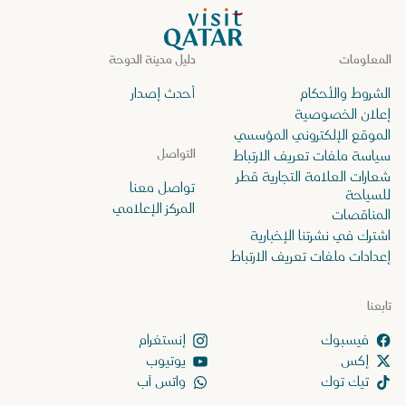
الصفحة الرئيسية لموقع VisitQatar
المعلومات
دليل مدينة الدوحة
الشروط والأحكام
أحدث إصدار
إعلان الخصوصية
الموقع الإلكتروني المؤسسي
التواصل
سياسة ملفات تعريف الارتباط
شعارات العلامة التجارية قطر
تواصل معنا
للسياحة
المركز الإعلامي
المناقصات
اشترك في نشرتنا الإخبارية
إعدادات ملفات تعريف الارتباط
تابعنا
إنستغرام
إكس
يوتيوب
تيك توك
واتس آب