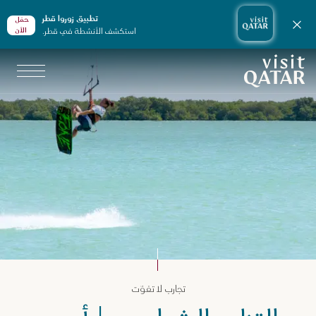
تطبيق زوروا قطر
حمّل
إغلاق الإشعارات
استكشف الأنشطة في قطر.
الأن
الصفحة الرئيسية لموقع VisitQatar
جارب لا تفوّت في قطر
تجارب لا تفوّت
لمغامرات والرياضات