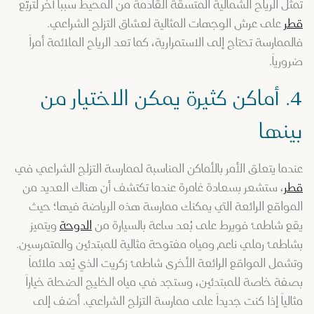
تمثل الرياح الشمالية المتسقة القادمة من المحيط سبباً آخر لتربّع
قطر
على عرش الوجهات المثالية لعشاق التزلج الشراعي.
فالممارسة تحتاج إلى الاستمرارية، كما تعد الرياح الملائمة أمراً
ضرورياً.
4. أماكن كثيرة يمكن الاختيار من
بينها
عندما يتعلق الأمر بالأماكن المناسبة لممارسة التزلج الشراعي في
قطر
، ستشعر بسعادة غامرة عندما تكتشف أن هناك العديد من
المواقع الرائعة التي يمكنك ممارسة هذه الرياضة فيها؛ حيث
يقع شاطئ فويرط على بُعد ساعة بالسيارة من
الدوحة
ويتميز
بشاطئ رملي ناعم ومياه مفتوحة مثالية للمبتدئين والمتمرسين.
وتشمل المواقع الرائعة الأخرى شاطئ زكريت الذي يُعد ملائماً
بصفة خاصة للمبتدئين، وستجد في مياه الخليج الضحلة خياراً
مثالياً إذا كنت جديداً على ممارسة التزلج الشراعي. أضف إلى