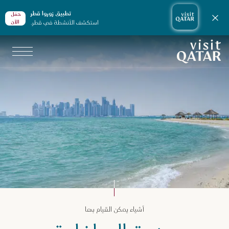
تطبيق زوروا قطر
حمّل
إغلاق الإشعارات
استكشف الأنشطة في قطر.
الأن
الصفحة الرئيسية لموقع VisitQatar
جارب لا تفوّت في قطر
أشياء يمكن القيام بها
طلة شاطئية