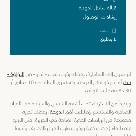
قبالة ساحل الدوحة
إرشادات الوصول
الهاتف
لا ينطبق
للوصول إلى السافلية، يمكنك ركوب قارب «الداو» من
اللؤلؤة -
قطر
أو من كورنيش الدوحة، وتستغرق الرحلة نحو 10 دقائق أو
30 دقيقة على التوالي.
وبعيداً عن الاسترخاء تحت أشعة الشمس والسباحة في المياه
الصافية والاستمتاع بإطلالات أفق
الدوحة
، يمكنك تجربة
مجموعة من الرياضات المائية المتاحة في الجزيرة، مثل التزلج
على الماء (جت سكي) وركوب قارب الموز والتجديف وقوفاً