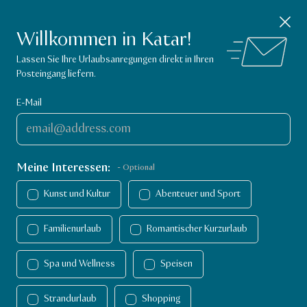
Visit Qatar App
Nachricht schließen
Hol
Entdecke Aktivitäten in Katar.
Willkommen in Katar!
VisitQatar Homepage
Lassen Sie Ihre Urlaubsanregungen direkt in Ihren
Posteingang liefern.
E-Mail
Meine Interessen:
- Optional
Kunst und Kultur
Abenteuer und Sport
Familienurlaub
Romantischer Kurzurlaub
Spa und Wellness
Speisen
Aktivitäten in Katar
Aktivitäten
Strandurlaub
Strandurlaub
Shopping