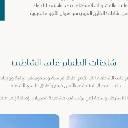
لات والمشروبات المفضلة لديك، واستعد للأجواء
. شاطئ الخليج الغربي هو عنوان الأجواء الحيوية
شاحنات الطعام على الشاطئ
لى الشاطئ، التي تقدم أطباقاً فرنسية وسندويشات لبنانية ووجبات س
جانب العصائر المنعشة والآيس كريم وأطباق الأساي الشهية.
ة للاسترخاء وساحة لمن يرغب في مشاهدة المباريات، إضافة إلى ملاع