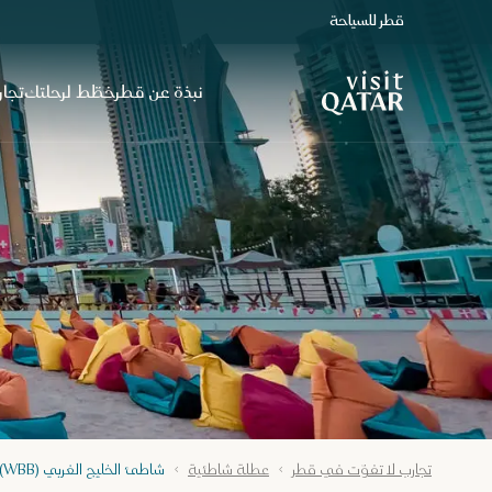
قطر للسياحة
الصفحة الرئيسية لموقع VisitQatar
نبذة عن قطر
خطّط لرحلتك
تجار
تجارب لا تفوّت في قطر
عطلة شاطئية
شاطئ الخليج الغربي (WBB) - الدوحة