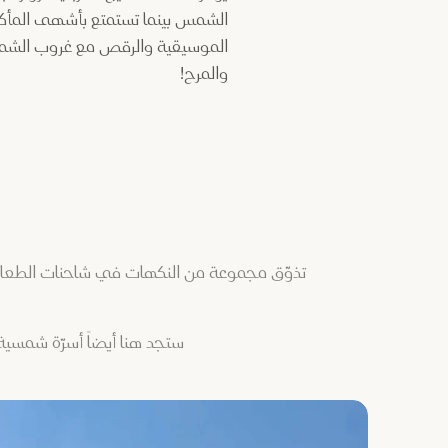
الشمس بينما تستمتع بأشهى المأكو
الموسيقية والرقص مع غروب الشمس
والمرح!
تذوّق مجموعة من النكهات في شاحنات الطعام ع
ستجد هنا أيضاً أسرّة شمسي