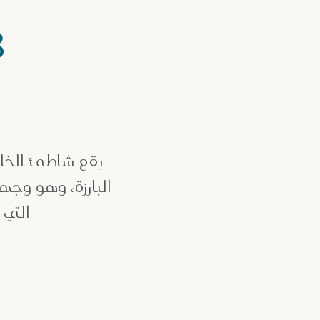
يقع شاطئ الخل
البارزة، وهو وج
التي 