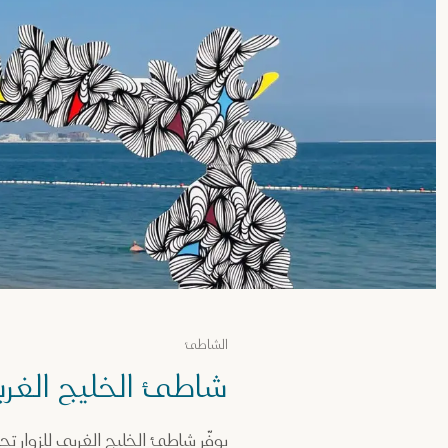
الشاطئ
شاطئ الخليج الغر
يوفّر شاطئ الخليج الغربي للزوار تج