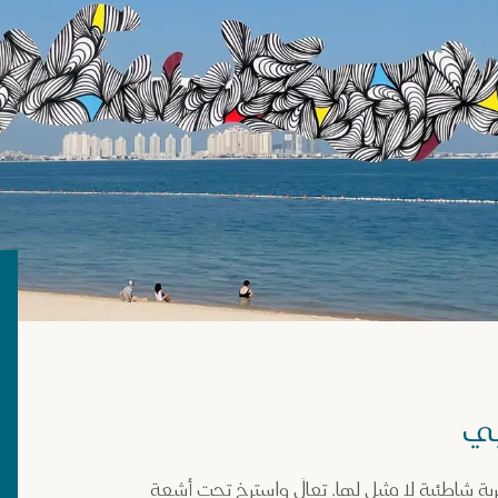
بي
ربة شاطئية لا مثيل لها. تعالَ واسترخِ تحت أشعة