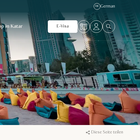
German
DE
p in Katar
E-Visa
Diese Seite teilen