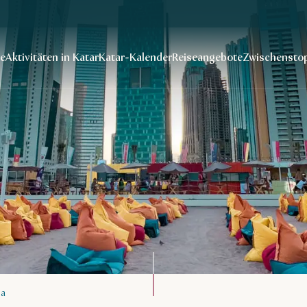
se
Aktivitäten in Katar
Katar-Kalender
Reiseangebote
Zwischenstop
ha