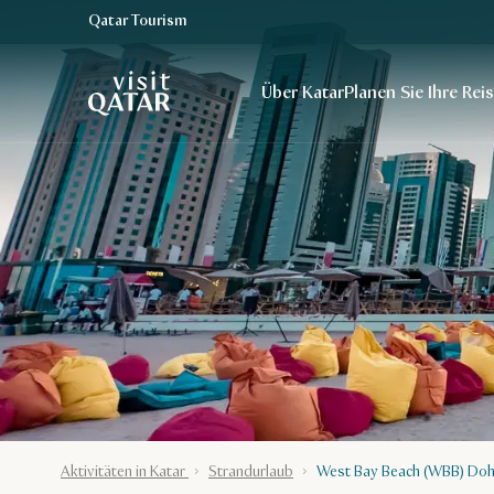
Qatar Tourism
VisitQatar Homepage
Über Katar
Planen Sie Ihre Rei
Aktivitäten in Katar
Strandurlaub
West Bay Beach (WBB) Do