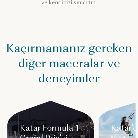
ve kendinizi şımartın.
Kaçırmamanız gereken
diğer maceralar ve
deneyimler
Katar Formula 1
Katar’d
Keşfedin