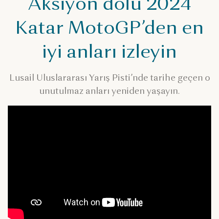
Aksiyon dolu 2024
Katar MotoGP’den en
iyi anları izleyin
Lusail Uluslararası Yarış Pisti’nde tarihe geçen o
unutulmaz anları yeniden yaşayın.