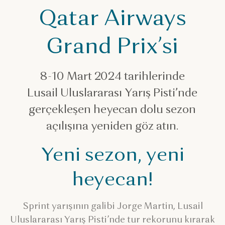
Katar’da MotoGP’yi keşfedin
Qatar Airways
Grand Prix’si
8-10 Mart 2024 tarihlerinde
Lusail Uluslararası Yarış Pisti’nde
gerçekleşen heyecan dolu sezon
açılışına yeniden göz atın.
Yeni sezon, yeni
heyecan!
Sprint yarışının galibi Jorge Martin, Lusail
Uluslararası Yarış Pisti’nde tur rekorunu kırarak