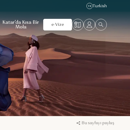
Turkish
TR
Katar’da Kısa Bir
e-Vize
Mola
Bu sayfayı paylaş