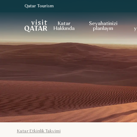
Qatar Tourism
VisitQatar Ana Sayfası
Katar
Seyahatinizi
Hakkında
planlayın
y
Katar Etkinlik Takvimi