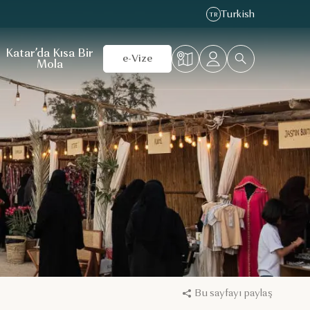
Turkish
TR
Katar’da Kısa Bir
e-Vize
Mola
Bu sayfayı paylaş