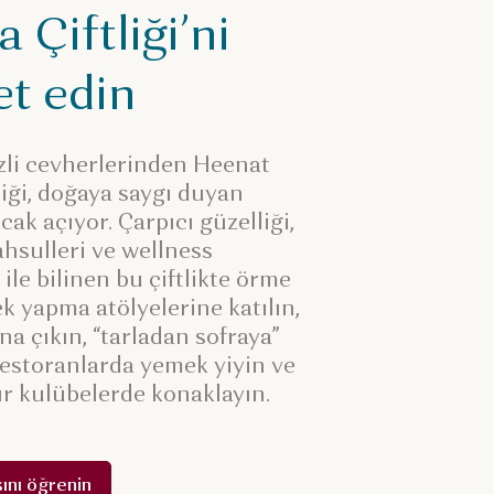
 Çiftliği’ni
et edin
izli cevherlerinden Heenat
liği, doğaya saygı duyan
ak açıyor. Çarpıcı güzelliği,
hsulleri ve wellness
i ile bilinen bu çiftlikte örme
k yapma atölyelerine katılın,
una çıkın, “tarladan sofraya”
restoranlarda yemek yiyin ve
ır kulübelerde konaklayın.
ını öğrenin