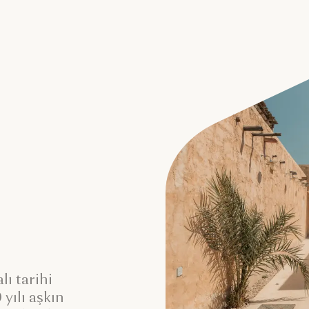
n
ı tarihi
yılı aşkın