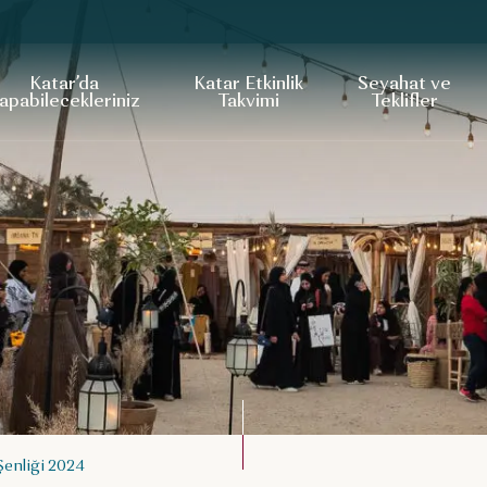
Katar’da
Katar Etkinlik
Seyahat ve
apabilecekleriniz
Takvimi
Teklifler
enliği 2024