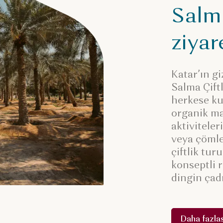
Salma
ziyar
Katar’ın g
Salma Çift
herkese kuc
organik ma
aktiviteler
veya çömle
çiftlik tur
konseptli 
dingin çad
Daha fazlas