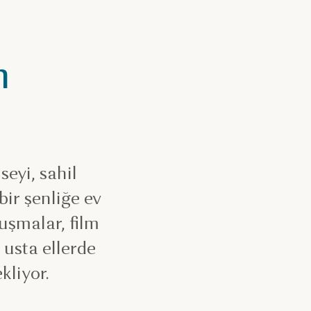
n
eyi, sahil
bir şenliğe ev
nuşmalar, film
 usta ellerde
kliyor.