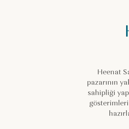
Heenat Sa
pazarının yak
sahipliği yap
gösterimleri
hazırl