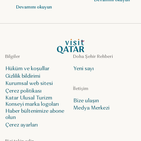
kontrol edin.
Devamını okuyun
VisitQatar Ana Sayfası
Bilgiler
Doha Şehir Rehberi
Hüküm ve koşullar
Yeni sayı
Gizlilik bildirimi
Kurumsal web sitesi
İletişim
Çerez politikası
Katar Ulusal Turizm
Bize ulaşın
Konseyi marka logoları
Medya Merkezi
Haber bültenimize abone
olun
Çerez ayarları