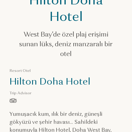
Katar’da konaklama
Hilton Hotel West Bay Doha
Hotel
West Bay’de özel plaj erişimi
sunan lüks, deniz manzaralı bir
otel
Resort Otel
Hilton Doha Hotel
Trip Advisor
/ 5 yıldız, ölçüt:
Yumuşacık kum, ılık bir deniz, güneşli
gökyüzü ve şehir havası… Sahildeki
konumuyla Hilton Hotel, Doha West Bay,