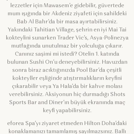
lezzetler için Mawasem’e gidebilir, güvertede
mum ışığında bir Akdeniz ziyafeti için sahildeki
Bab Al Bahr’da bir masa ayırtabilirsiniz.
Yakındaki Tahitian Village, şehrin en iyi Mai Tai
kokteylini sunarken Trader Vic’s, Asya-Polinezya
mutfağında unutulmaz bir yolculuğa çıkarır.
Canınız saşimi mi istedi? Otelin 1. katında
bulunan Sushi On’u deneyebilirsiniz. Havuzdan
sonra biraz acıktığınızda Pool Bar’da çeşitli
kokteyller eşliğinde atıştırmalıkların keyfini
çıkarabilir veya Ya Hala’da bir kahve molası
verebilirsiniz. Aksiyonun hiç durmadığı Shots
Sports Bar and Diner’ın büyük ekranında maç
keyfi yapabilirsiniz.
eforea Spa’yı ziyaret etmeden Hilton Doha’daki
konaklamanızı tamamlamış sayılmazsınız. Ballı