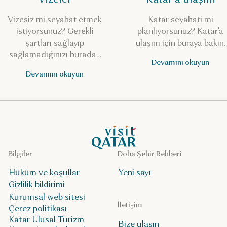
Vizesiz mi seyahat etmek
Katar seyahati mi
istiyorsunuz? Gerekli
planlıyorsunuz? Katar’a
şartları sağlayıp
ulaşım için buraya bakın.
sağlamadığınızı buradan
Devamını okuyun
kontrol edin.
Devamını okuyun
VisitQatar Ana Sayfası
Bilgiler
Doha Şehir Rehberi
Hüküm ve koşullar
Yeni sayı
Gizlilik bildirimi
Kurumsal web sitesi
İletişim
Çerez politikası
Katar Ulusal Turizm
Bize ulaşın