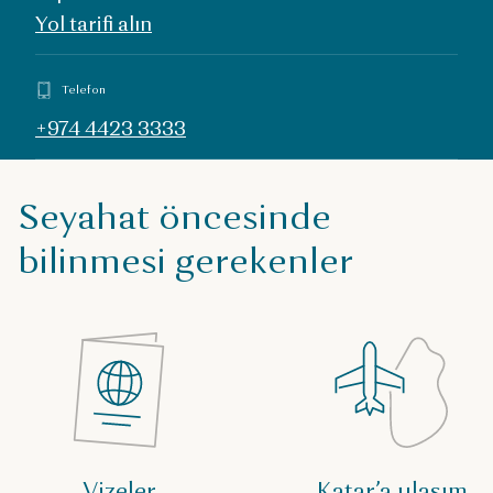
Yol tarifi alın
Telefon
+974 4423 3333
Seyahat öncesinde
bilinmesi gerekenler
Vizeler
Katar’a ulaşım