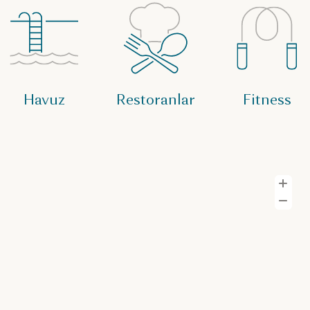
Havuz
Restoranlar
Fitness
Y
U