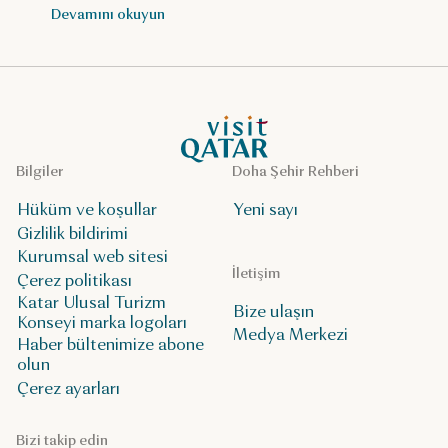
Devamını okuyun
VisitQatar Ana Sayfası
Bilgiler
Doha Şehir Rehberi
Hüküm ve koşullar
Yeni sayı
Gizlilik bildirimi
Kurumsal web sitesi
İletişim
Çerez politikası
Katar Ulusal Turizm
Bize ulaşın
Konseyi marka logoları
Medya Merkezi
Haber bültenimize abone
olun
Çerez ayarları
Bizi takip edin